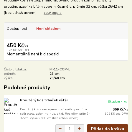
Proutěný koš z neloupaného vrbového proutí v kombinaci s bílým
proutím, uzavírka bílým copem Rozměry: průměr 32 cm, výška 26/42 cm
(bez ucha/s uchem).
celý popis
Dostupnost
Není skladem
450 Kč
/
ks
372 Kč
bez DPH
Momentálně není k dispozici
Číslo produktu:
M-11-COP-L
průměr:
26 cm
výška:
23/40 cm
Podobné produkty
Proutěný koš trháček větší
Skladem 4 ks
Proutěný koš z neloupaného vrbového proutí na
369 Kč
/
ks
sběr ovoce, zeleniny, hub, a t.d. Rozměry: průměr
305 Kč
bez DPH
37 cm, výška 25/39 cm (bez ucha/s uchem).
Přidat do košíku