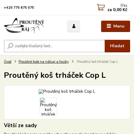
0
ks
+420 775 675 075
za
0,00 Kč
Menu
Hledat
Úvod
Proutěné koše na nákup a houby
Proutěný koš trháček Cop L
Proutěný koš trháček Cop L
Větší ze sady