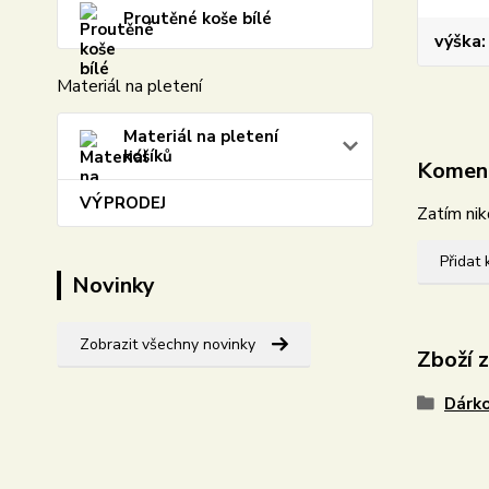
Proutěné koše bílé
výška
Materiál na pletení
Materiál na pletení
košíků
Komen
VÝPRODEJ
Zatím nik
Přidat
Novinky
Zobrazit všechny novinky
Zboží 
Dárko