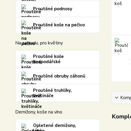
Proutěné podnosy
Proutěné koše na pečivo
Na zahradu, pro květiny
Proutěné koše
hospodářské
Proutěné obruby záhonů
Proutěné truhlíky,
květináče
Kompl
Demižony, koše na víno
Komple
Opletené demižony,
láhve