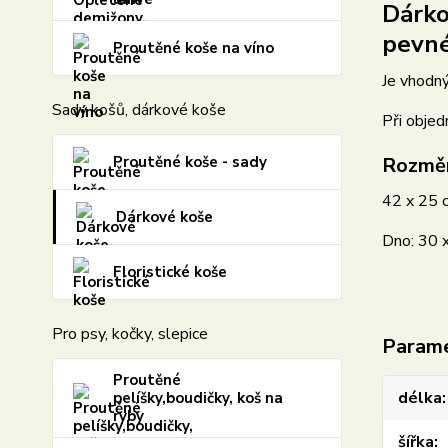
Dárko
pevné
Proutěné koše na víno
Je vhodný
Sady košů, dárkové koše
Při objed
Rozmě
Proutěné koše - sady
42 x 25 
Dárkové koše
Dno: 30 
Floristické koše
Pro psy, kočky, slepice
Param
Proutěné
délka
pelíšky,boudičky, koš na
ryby
šířka