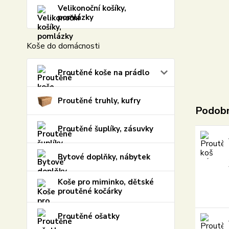
Velikonoční košíky,
pomlázky
Koše do domácnosti
Proutěné koše na prádlo
Proutěné truhly, kufry
Podobn
Proutěné šuplíky, zásuvky
Bytové doplňky, nábytek
Koše pro miminko, dětské
proutěné kočárky
Proutěné ošatky