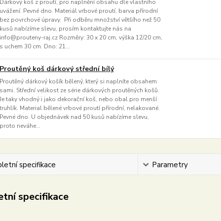
Dárkový koš z proutí, pro naplnění obsahu dle vlastního
uvážení. Pevné dno. Materiál vrbové proutí, barva přírodní
bez povrchové úpravy. Při odběru množství většího než 50
kusů nabízíme slevu, prosím kontaktujte nás na
info@prouteny-raj.cz Rozměry: 30 x 20 cm, výška 12/20 cm,
s uchem 30 cm. Dno: 21...
Proutěný koš dárkový střední bílý
Proutěný dárkový košík bělený, který si naplníte obsahem
sami. Střední velikost ze série dárkových proutěných košů.
Je taky vhodný i jako dekorační koš, nebo obal pro menší
truhlík. Material bělené vrbové proutí přírodní, nelakované.
Pevné dno. U objednávek nad 50 kusů nabízíme slevu,
proto neváhe...
etní specifikace
Parametry
tní specifikace