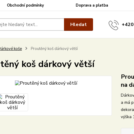
Obchodní podmínky
Doprava a platba
Hledat
+420
árkové koše
Proutěný koš dárkový větší
těný koš dárkový větší
Prou
na d
Dárkov
a má p
dekora
výška 