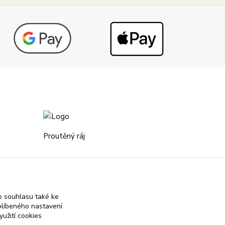
Proutěný ráj
86-2558990217/0100
+420 775 675 075
IČ: 26261651
 souhlasu také ke
blíbeného nastavení
info@prouteny-raj.cz
yužití cookies