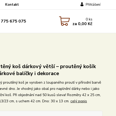
Kontakt
Přihlášení
0
ks
 775 675 075
za
0,00 Kč
těný koš dárkový větší – proutěný košík
árkové balíčky i dekorace
ý proutěný koš je vyroben z loupaného proutí v přírodní barvě
evné dno. Je vhodný jako obal pro naplnění dárky nebo i jako
ční koš. Při objednání nad 50 kusů sleva! Rozměry 42 x 25 cm,
13/23 cm, s uchem 42 cm. Dno: 30 x 13 cm.
celý popis