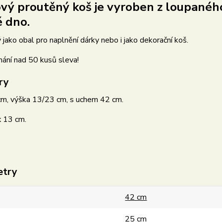
vý proutěný koš je vyroben z loupaného
 dno.
 jako obal pro naplnění dárky nebo i jako dekorační koš.
nání nad 50 kusů sleva!
ry
cm, výška 13/23 cm, s uchem 42 cm.
x 13 cm.
etry
42 cm
25 cm