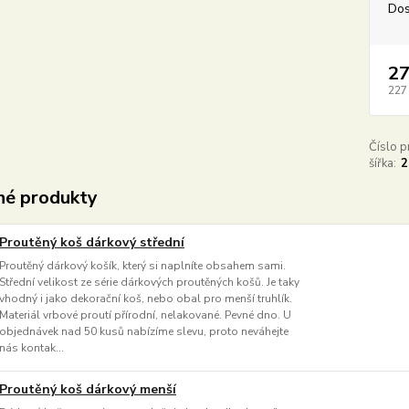
Dos
27
227
Číslo p
šířka:
2
é produkty
Proutěný koš dárkový střední
Proutěný dárkový košík, který si naplníte obsahem sami.
Střední velikost ze série dárkových proutěných košů. Je taky
vhodný i jako dekorační koš, nebo obal pro menší truhlík.
Materiál vrbové proutí přírodní, nelakované. Pevné dno. U
objednávek nad 50 kusů nabízíme slevu, proto neváhejte
nás kontak...
Proutěný koš dárkový menší