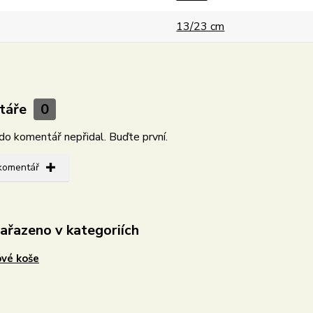
13/23 cm
táře
0
do komentář nepřidal. Buďte první.
 komentář
zařazeno v kategoriích
vé koše