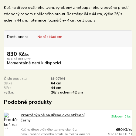
Koš na dřevo oválného tvaru, vyrobený z neloupaného vrbového proutí
zdobený copem z běleného proutí. Rozměry: 64 x 44 cm, výška 26/ s
uchem 44 cm. Tolerance rozměrů +- 4 cm.
celý popis
Dostupnost
Není skladem
830 Kč
/
ks
686 Kč
bez DPH
Momentálně není k dispozici
Číslo produktu:
M-079/4
délka:
64 cm
šířka:
44 cm
výška:
26/ s uchem 42 cm
Podobné produkty
Proutěný koš na dřevo ovál střední
Skladem 6 ks
černý
Koš na dřevo oválného tvaru,vyrobený z
650 Kč
/
ks
nelolupaného vrbového proutí. Je možná varianta
537 Kč
bez DPH