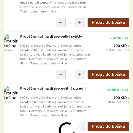
upletu na pul loupaným a neloupaným proutím.
Rozměry: 57 x 32 cm, výška 22/ s uchem 35 cm.
Tolerance rozměrů +- 4 cm.
Přidat do košíku
Proutěný koš na dřevo velký světlý
Skladem 9 ks
Koš na dřevo oválného tvaru. Koše se můžou
790 Kč
/
ks
nepatrně lišit vzhledem (uzávěrem s copem a
653 Kč
bez DPH
bez) a barevnou kombinací než je na ilustrovaném
foto!!! Rozměry 38 x 66 cm, výška 26 / s uchem
43 cm. Tolerance rozměrů +- 4 cm.
Přidat do košíku
Proutěný koš na dřevo oválný střední
Skladem 15 ks
Koš na dřevo oválného tvaru. Koše se můžou
690 Kč
/
ks
nepatrně lišit vzhledem (uzávěrem s copem a
570 Kč
bez DPH
bez) a barevnou kombinací než je na ilustrovaném
foto!!! Rozměry 38 x 56 cm, výška 23 / s uchem
34 cm. Tolerance rozměrů +- 4 cm.
Přidat do košíku