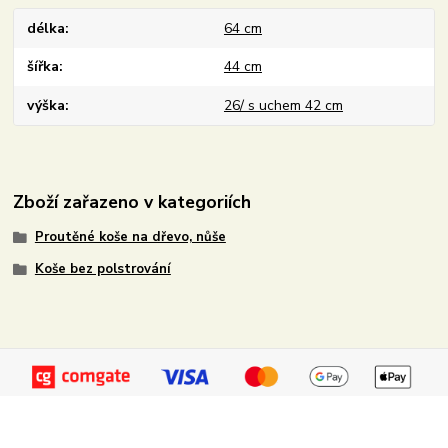
délka
64 cm
šířka
44 cm
výška
26/ s uchem 42 cm
Zboží zařazeno v kategoriích
Proutěné koše na dřevo, nůše
Koše bez polstrování